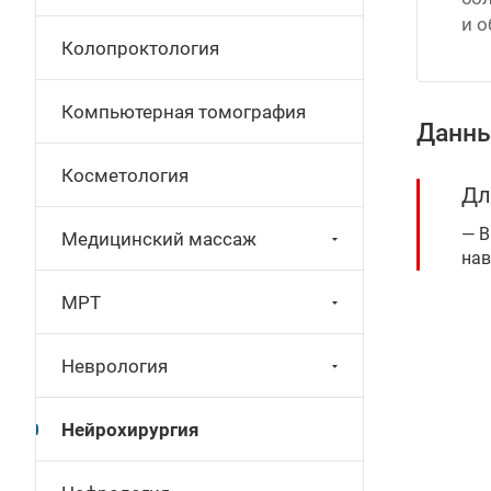
и о
Колопроктология
Компьютерная томография
Данны
Косметология
Дл
В
Медицинский массаж
нав
МРТ
Неврология
Нейрохирургия