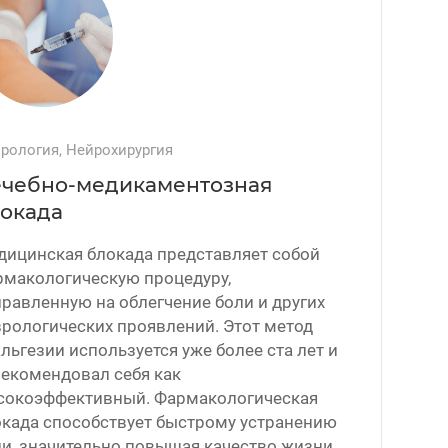
рология, Нейрохирургия
чебно-медикаментозная
окада
дицинская блокада представляет собой
рмакологическую процедуру,
равленную на облегчение боли и других
рологических проявлений. Этот метод
льгезии используется уже более ста лет и
рекомендовал себя как
сокоэффективный. Фармакологическая
окада способствует быстрому устранению
и, значительно повышая качество жизни