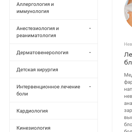
Аллергология и
иммунология
Анестезиология и
реаниматология
Нев
Дерматовенерология
Ле
бл
Детская хирургия
Ме
фа
Интервенционное лечение
нап
боли
нев
ана
за
Кардиология
вы
бл
Кинезиология
бол