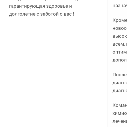
назна
гарантирующая здоровье и
долголетие c заботой о вас !
Кроме
новоо
высок
всем,
оптим
допол
После
диагн
диагн
Коман
химио
лечен