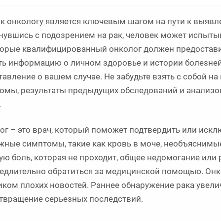
 к онкологу является ключевым шагом на пути к выяв
нувшись с подозрением на рак, человек может испыты
торые квалифицированный онколог должен предоставит
ть информацию о личном здоровье и истории болезней 
тавление о вашем случае. Не забудьте взять с собой на
омы, результаты предыдущих обследований и анализов,
.
ог – это врач, который поможет подтвердить или искл
жные симптомы, такие как кровь в моче, необъяснимые
ую боль, которая не проходит, общее недомогание или
едлительно обратиться за медицинской помощью. Онко
иком плохих новостей. Раннее обнаружение рака увели
твращение серьезных последствий.