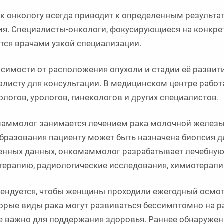
 к онкологу всегда приводит к определенным результа
ия. Специалисты-онкологи, фокусирующиеся на конкрет
тся врачами узкой специализации.
исимости от расположения опухоли и стадии её развит
алисту для консультации. В медицинском центре рабо
логов, урологов, гинекологов и других специалистов.
аммолог занимается лечением рака молочной железы.
бразования пациенту может быть назначена биопсия д
енных данных, онкомаммолог разрабатывает лечебную
терапию, радиологические исследования, химиотерапи
ендуется, чтобы женщины проходили ежегодный осмотр
орые виды рака могут развиваться бессимптомно на ра
е важно для поддержания здоровья. Раннее обнаруже