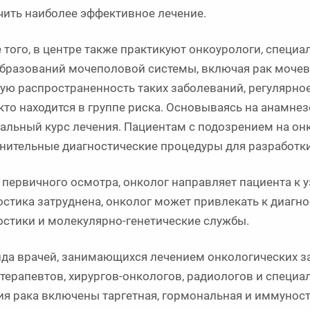
чить наиболее эффективное лечение.
 того, в центре также практикуют онкоурологи, специ
бразований мочеполовой системы, включая рак мочево
ую распространенность таких заболеваний, регулярно
 кто находится в группе риска. Основываясь на анамнез
альный курс лечения. Пациентам с подозрением на он
нительные диагностические процедуры для разработки
 первичного осмотра, онколог направляет пациента к у
остика затруднена, онколог может привлекать к диагн
остики и молекулярно-генетические службы.
да врачей, занимающихся лечением онкологических за
терапевтов, хирургов-онкологов, радиологов и специа
ия рака включены таргетная, гормональная и иммунос