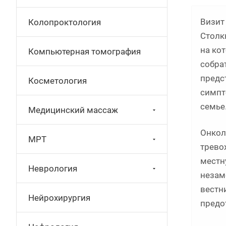
Визит
Колопроктология
Столк
на ко
Компьютерная томография
собра
предс
Косметология
симпт
семье
Медицинский массаж
Онкол
МРТ
трево
местн
Неврология
незам
вестн
Нейрохирургия
предо