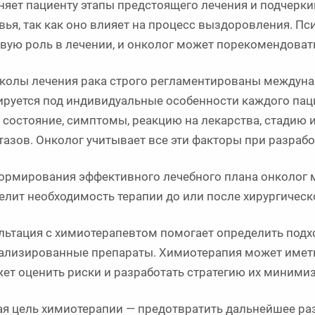
няет пациенту этапы предстоящего лечения и подчерки
вья, так как оно влияет на процесс выздоровления. Пс
вую роль в лечении, и онколог может порекомендоват
колы лечения рака строго регламентированы междуна
ируется под индивидуальные особенности каждого пац
 состояние, симптомы, реакцию на лекарства, стадию 
тазов. Онколог учитывает все эти факторы при разрабо
ормирования эффективного лечебного плана онколог 
елит необходимость терапии до или после хирургическ
льтация с химиотерапевтом помогает определить подх
ализированные препараты. Химиотерапия может иметь
ет оценить риски и разработать стратегию их миними
ая цель химиотерапии — предотвратить дальнейшее ра