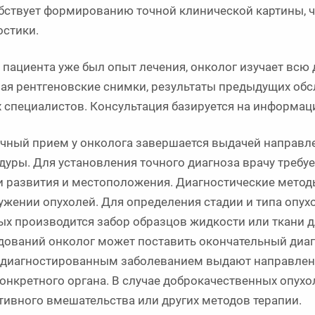
бствует формированию точной клинической картины, ч
остики.
у пациента уже был опыт лечения, онколог изучает вс
ая рентгеновские снимки, результаты предыдущих обс
х специалистов. Консультация базируется на информац
чный прием у онколога завершается выдачей направл
дуры. Для установления точного диагноза врачу требуе
и развития и местоположения. Диагностические методы,
ужении опухолей. Для определения стадии и типа опухо
ых производится забор образцов жидкости или ткани д
дований онколог может поставить окончательный диагн
 диагностированным заболеванием выдают направлени
конкретного органа. В случае доброкачественных опухо
тивного вмешательства или других методов терапии.