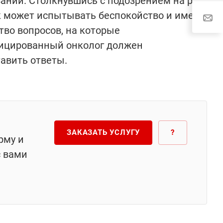
аний. Столкнувшись с подозрением на рак,
 может испытывать беспокойство и иметь
во вопросов, на которые
ицированный онколог должен
авить ответы.
ЗАКАЗАТЬ УСЛУГУ
?
рму и
с вами