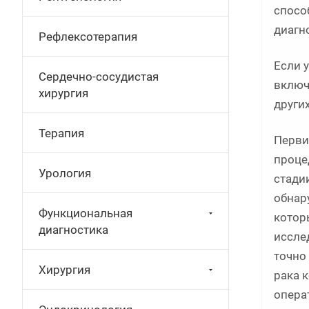
спосо
диагн
Рефлексотерапия
Если 
Сердечно-сосудистая
включ
хирургия
други
Терапия
Перви
проце
Урология
стади
обнар
Функциональная
котор
диагностика
иссле
точно
Хирургия
рака 
опера