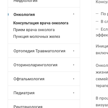
Нефрология
Консу
По 
Онкология
В с
Консультация врача онколога
Есл
Прием врача онколога
эффек
Пункция молочных желез
Иници
Ортопедия Травматология
включ
Оториноларингология
Онкол
жизни
семей
Офтальмология
терап
Педиатрия
В про
визуа
Рентгенология