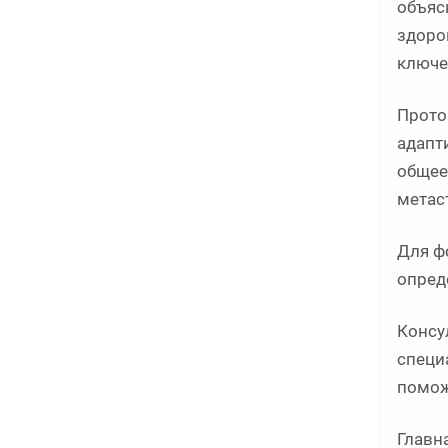
объяс
здоро
ключе
Прото
адапт
общее
метас
Для ф
опред
Консу
специ
помож
Главн