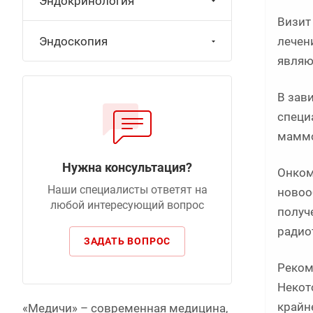
Эндокринология
Визит
лечен
Эндоскопия
являю
В зав
специ
маммо
Нужна консультация?
Онком
Наши специалисты ответят на
новоо
любой интересующий вопрос
получ
радио
ЗАДАТЬ ВОПРОС
Реком
Некот
крайн
«Медичи» – современная медицина,