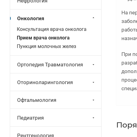
Нефрология
На пе
Онкология
забол
Консультация врача онколога
работ
Прием врача онколога
назна
Пункция молочных желез
При п
разра
Ортопедия Травматология
допол
проце
Оториноларингология
специ
Офтальмология
Педиатрия
Поря
Рентгенология