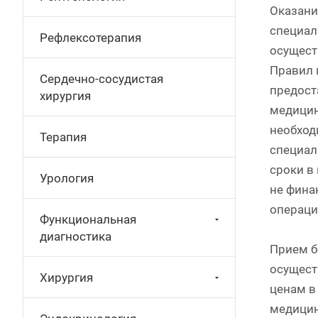
Оказани
специал
Рефлексотерапия
осущест
Правил 
Сердечно-сосудистая
предост
хирургия
медицин
необход
Терапия
специал
сроки в
Урология
не фина
операци
Функциональная
диагностика
Прием б
осущест
Хирургия
ценам в
медицин