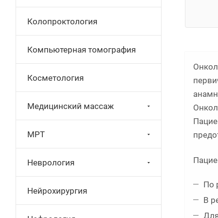
Колопроктология
Компьютерная томография
Онкол
Косметология
перви
анамн
Медицинский массаж
Онкол
Пацие
МРТ
предо
Пацие
Неврология
По 
Нейрохирургия
В р
Для