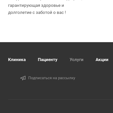
гарантирующая здоровье и
долголетие c заботой о вас !
Клиника
Пациенту
Услуги
Акции
Подписаться на рассылку