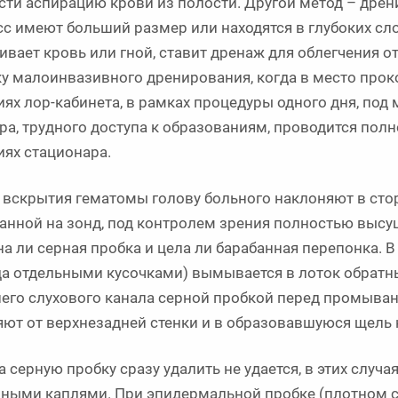
сти аспирацию крови из полости. Другой метод – дрен
сс имеют больший размер или находятся в глубоких сло
ивает кровь или гной, ставит дренаж для облегчения 
ку малоинвазивного дренирования, когда в место проко
иях лор-кабинета, в рамках процедуры одного дня, под 
ра, трудного доступа к образованиям, проводится полн
иях стационара.
 вскрытия гематомы голову больного наклоняют в стор
анной на зонд, под контролем зрения полностью высу
на ли серная пробка и цела ли барабанная перепонка. 
да отдельными кусочками) вымывается в лоток обратн
его слухового канала серной пробкой перед промыва
яют от верхнезадней стенки и в образовавшуюся щел
а серную пробку сразу удалить не удается, в этих случ
ными каплями. При эпидермальной пробке (плотном с