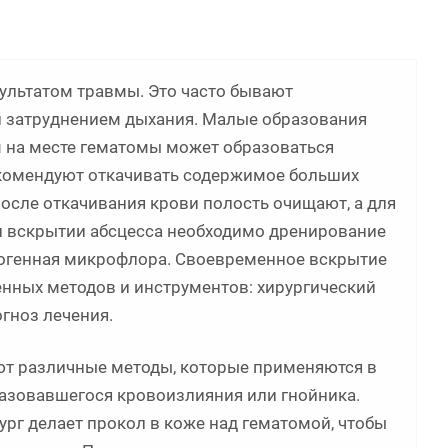
зультатом травмы. Это часто бывают
и затруднением дыхания. Малые образования
м на месте гематомы может образоваться
екомендуют откачивать содержимое больших
После откачивания крови полость очищают, а для
и вскрытии абсцесса необходимо дренирование
атогенная микрофлора. Своевременное вскрытие
нных методов и инструментов: хирургический
огноз лечения.
ют различные методы, которые применяются в
азовавшегося кровоизлияния или гнойника.
ург делает прокол в коже над гематомой, чтобы