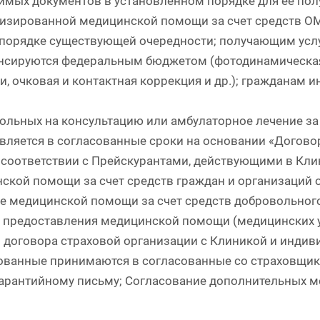
имых документов в установленном порядке для ее по
изированной медицинской помощи за счет средств О
 порядке существующей очередности; получающим усл
нсируются федеральным бюджетом (фотодинамическая
и, очковая и контактная коррекция и др.); гражданам и
ольных на консультацию или амбулаторное лечение за 
вляется в согласованные сроки на основании «Договор
 соответствии с Прейскурантами, действующими в Кли
ской помощи за счет средств граждан и организаций 
е медицинской помощи за счет средств добровольног
 предоставления медицинской помощи (медицинских ус
 договора страховой организации с Клиникой и индив
ованные принимаются в согласованные со страховщико
гарантийному письму; Согласование дополнительных м