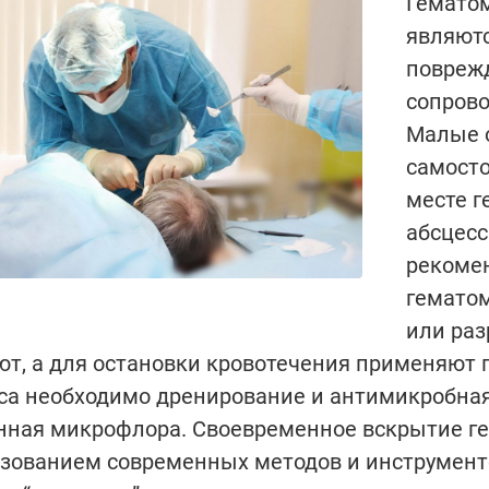
Гематом
являютс
поврежд
сопров
Малые 
самосто
месте г
абсцесс
рекоме
гематом
или раз
т, а для остановки кровотечения применяют 
са необходимо дренирование и антимикробная 
нная микрофлора. Своевременное вскрытие г
зованием современных методов и инструменто