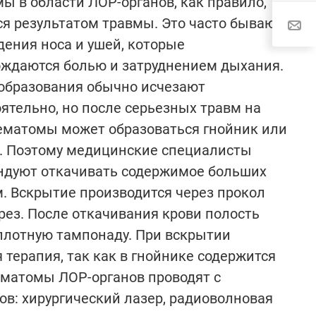
ы в области ЛОР-органов, как правило,
я результатом травмы. Это часто бывают
ения носа и ушей, которые
ождаются болью и затруднением дыхания.
образования обычно исчезают
ятельно, но после серьезных травм на
ематомы может образоваться гнойник или
. Поэтому медицинские специалисты
ндуют откачивать содержимое больших
. Вскрытие производится через прокол
рез. После откачивания крови полость
плотную тампонаду. При вскрытии
терапия, так как в гнойнике содержится
ематомы ЛОР-органов проводят с
в: хирургический лазер, радиоволновая