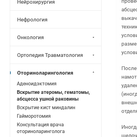
прове
Нейрохирургия
абсце
выкач
Нефрология
техни
услов
Онкология
разме
услов
Ортопедия Травматология
После
Оториноларингология
намот
Аденоидэктомия
удале
Вскрытие атеромы, гематомы,
(иног
абсцесса ушной раковины
внешн
Вскрытие кист миндалин
отдел
Гайморотомия
Консультация врача
Иногд
оториноларинголога
щелоч