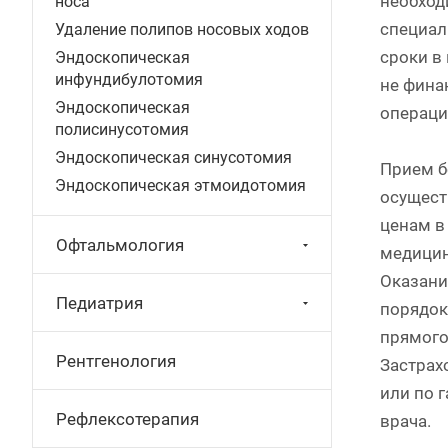
необход
носа
специал
Удаление полипов носовых ходов
сроки в
Эндоскопическая
инфундибулотомия
не фина
Эндоскопическая
операци
полисинусотомия
Эндоскопическая синусотомия
Прием б
Эндоскопическая этмоидотомия
осущест
ценам в
Офтальмология
медицин
Оказани
Педиатрия
порядок
прямого
Рентгенология
Застрах
или по 
Рефлексотерапия
врача.