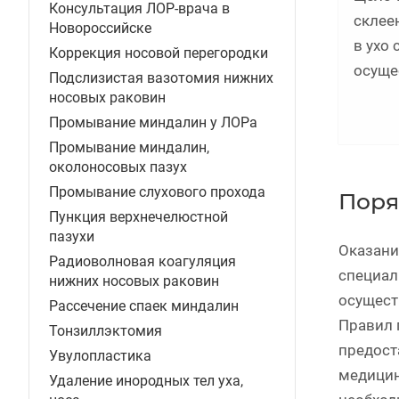
Консультация ЛОР-врача в
склее
Новороссийске
в ухо
Коррекция носовой перегородки
осуще
Подслизистая вазотомия нижних
носовых раковин
Промывание миндалин у ЛОРа
Промывание миндалин,
околоносовых пазух
Промывание слухового прохода
Поря
Пункция верхнечелюстной
пазухи
Оказани
Радиоволновая коагуляция
специал
нижних носовых раковин
осущест
Рассечение спаек миндалин
Правил 
Тонзиллэктомия
предост
Увулопластика
медицин
Удаление инородных тел уха,