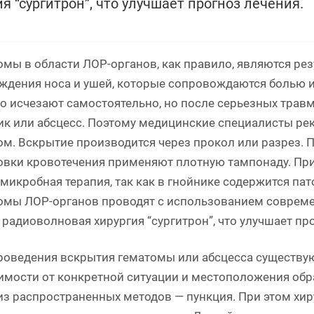
ия “сургитрон”, что улучшает прогноз лечения.
омы в области ЛОР-органов, как правило, являются ре
ждения носа и ушей, которые сопровождаются болью 
о исчезают самостоятельно, но после серьезных трав
ик или абсцесс. Поэтому медицинские специалисты р
ом. Вскрытие производится через прокол или разрез. 
овки кровотечения применяют плотную тампонаду. Пр
имикробная терапия, так как в гнойнике содержится п
омы ЛОР-органов проводят с использованием совреме
 радиоволновая хирургия “сургитрон”, что улучшает пр
роведения вскрытия гематомы или абсцесса существу
имости от конкретной ситуации и местоположения обр
из распространенных методов — пункция. При этом хир