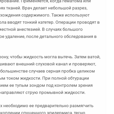
ирование. Применяется, когда гематома или
ях тканей. Врач делает небольшой разрез,
отхождения содержимого. Также используют
ла вводят тонкий катетер. Операции проводят в
местной анестезией. В случаях большого
ое удаление, после детального обследования в
ону, чтобы жидкость могла вытечь. Затем ватой,
шивают внешний слуховой канал и проверяют,
В большинстве случаев серная пробка целиком
ым током жидкости. При полной обтурации
нием ее тупым зондом под контролем зрения
ь направляют струю промывной жидкости.
аях необходимо ее предварительно размягчить
коплении спущенного эпидермиса, тесно