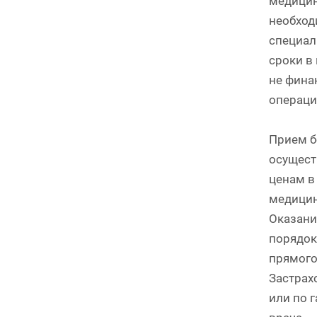
медицин
необход
специал
сроки в
не фина
операци
Прием б
осущест
ценам в
медицин
Оказани
порядок
прямого
Застрах
или по 