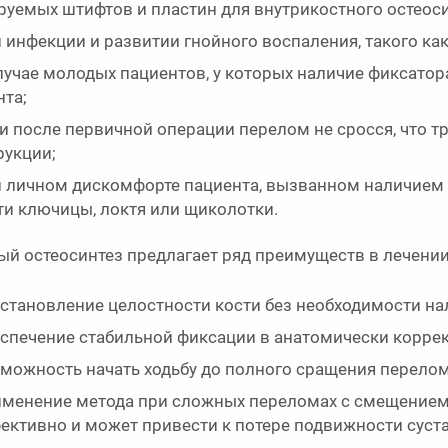
руемых штифтов и пластин для внутрикостного остеоси
 инфекции и развитии гнойного воспаления, такого ка
лучае молодых пациентов, у которых наличие фиксатор
нта;
и после первичной операции перелом не сросся, что тр
рукции;
 личном дискомфорте пациента, вызванном наличием и
ти ключицы, локтя или щиколотки.
ый остеосинтез предлагает ряд преимуществ в лечени
становление целостности кости без необходимости на
спечение стабильной фиксации в анатомически корре
можность начать ходьбу до полного сращения перелом
менение метода при сложных переломах с смещением 
ективно и может привести к потере подвижности суста