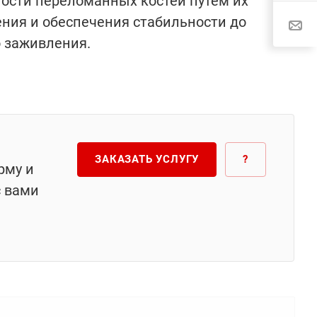
ости переломанных костей путём их
ния и обеспечения стабильности до
 заживления.
ЗАКАЗАТЬ УСЛУГУ
?
рму и
с вами