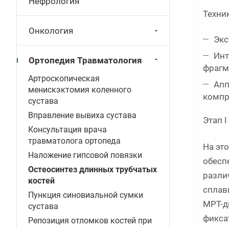
Нефрология
Техни
Онкология
Экс
Инт
Ортопедия Травматология
фрагм
Артроскопическая
Апп
менискэктомия коленного
компр
сустава
Вправление вывиха сустава
Этап 
Консультация врача
травматолога ортопеда
На эт
Наложение гипсовой повязки
обесп
Остеосинтез длинных трубчатых
разли
костей
сплав
Пункция синовиальной сумки
МРТ-д
сустава
фиксат
Репозиция отломков костей при