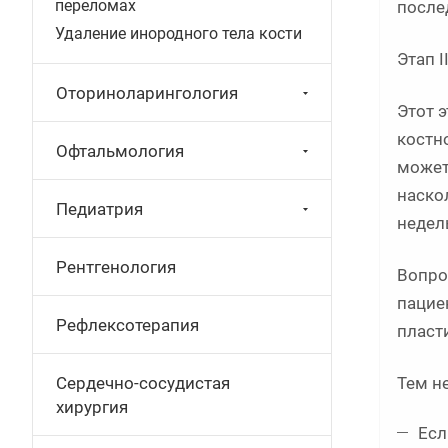
переломах
после
Удаление инородного тела кости
Этап 
Оториноларингология
Этот 
костн
Офтальмология
может
наско
Педиатрия
недель
Рентгенология
Вопро
пацие
Рефлексотерапия
пласт
Тем н
Сердечно-сосудистая
хирургия
Есл