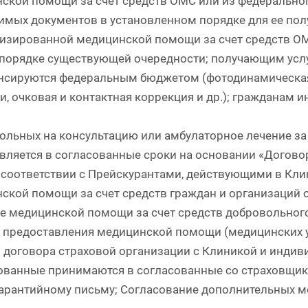
ской помощи за счет средств ОМС или из федерально
имых документов в установленном порядке для ее по
изированной медицинской помощи за счет средств О
 порядке существующей очередности; получающим усл
нсируются федеральным бюджетом (фотодинамическая
и, очковая и контактная коррекция и др.); гражданам и
ольных на консультацию или амбулаторное лечение за 
вляется в согласованные сроки на основании «Договор
 соответствии с Прейскурантами, действующими в Кли
ской помощи за счет средств граждан и организаций 
е медицинской помощи за счет средств добровольног
 предоставления медицинской помощи (медицинских ус
 договора страховой организации с Клиникой и индив
ованные принимаются в согласованные со страховщико
гарантийному письму; Согласование дополнительных м