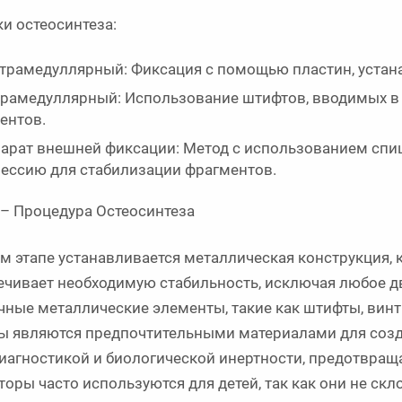
ки остеосинтеза:
трамедуллярный: Фиксация с помощью пластин, устан
рамедуллярный: Использование штифтов, вводимых в 
ентов.
арат внешней фиксации: Метод с использованием спиц
ессию для стабилизации фрагментов.
I – Процедура Остеосинтеза
ом этапе устанавливается металлическая конструкция, 
ечивает необходимую стабильность, исключая любое д
чные металлические элементы, такие как штифты, винты
ы являются предпочтительными материалами для созда
иагностикой и биологической инертности, предотвра
оры часто используются для детей, так как они не скл