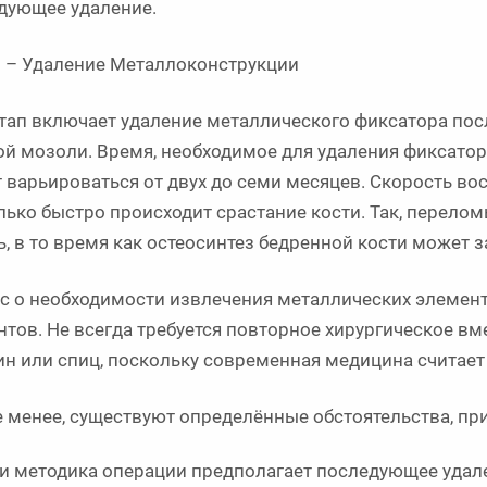
дующее удаление.
II – Удаление Металлоконструкции
этап включает удаление металлического фиксатора по
ой мозоли. Время, необходимое для удаления фиксатор
 варьироваться от двух до семи месяцев. Скорость вос
лько быстро происходит срастание кости. Так, перело
, в то время как остеосинтез бедренной кости может за
с о необходимости извлечения металлических элемент
нтов. Не всегда требуется повторное хирургическое вм
ин или спиц, поскольку современная медицина считает
е менее, существуют определённые обстоятельства, пр
и методика операции предполагает последующее удал