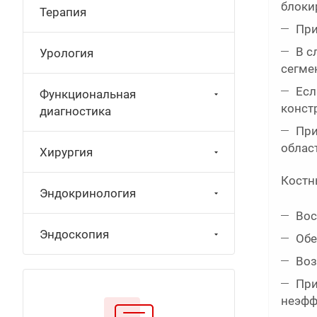
блоки
Терапия
При
В с
Урология
сегме
Есл
Функциональная
конст
диагностика
При
облас
Хирургия
Костн
Эндокринология
Вос
Эндоскопия
Обе
Воз
При
неэфф