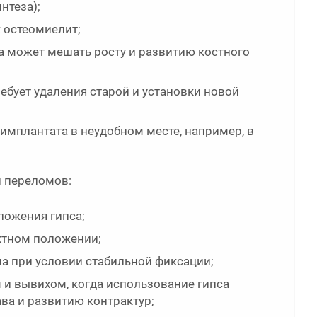
нтеза);
к остеомиелит;
а может мешать росту и развитию костного
ебует удаления старой и установки новой
мплантата в неудобном месте, например, в
и переломов:
ложения гипса;
ктном положении;
а при условии стабильной фиксации;
и вывихом, когда использование гипса
ва и развитию контрактур;