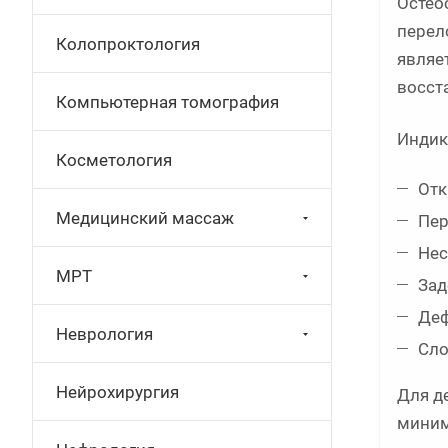
Остео
перел
Колопроктология
являе
восст
Компьютерная томография
Индик
Косметология
Отк
Медицинский массаж
Пер
Нес
МРТ
Зад
Деф
Неврология
Сло
Нейрохирургия
Для д
миним